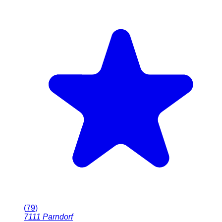
(
79
)
7111
Parndorf