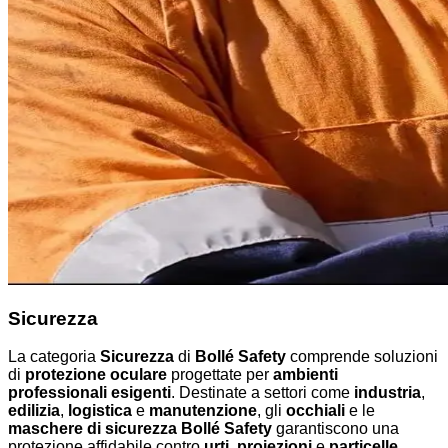
Sicurezza
La categoria
Sicurezza
di
Bollé Safety
comprende soluzioni
di
protezione oculare
progettate per
ambienti
professionali esigenti
. Destinate a settori come
industria
,
edilizia
,
logistica
e
manutenzione
, gli
occhiali
e le
maschere di sicurezza Bollé Safety
garantiscono una
protezione affidabile contro
urti
,
proiezioni
e
particelle
.