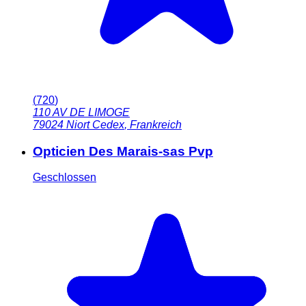
(
720
)
110 AV DE LIMOGE
79024
Niort Cedex
,
Frankreich
Opticien Des Marais-sas Pvp
Geschlossen