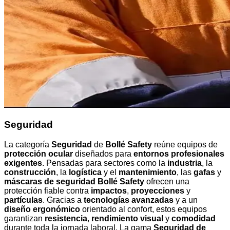
Seguridad
La categoría
Seguridad
de
Bollé Safety
reúne equipos de
protección ocular
diseñados para
entornos profesionales
exigentes
. Pensadas para sectores como la
industria
, la
construcción
, la
logística
y el
mantenimiento
, las
gafas
y
máscaras de seguridad Bollé Safety
ofrecen una
protección fiable contra
impactos
,
proyecciones
y
partículas
. Gracias a
tecnologías avanzadas
y a un
diseño ergonómico
orientado al confort, estos equipos
garantizan
resistencia
,
rendimiento visual
y
comodidad
durante toda la jornada laboral. La gama
Seguridad de