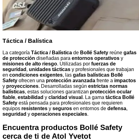
Táctica / Balística
La categoría
Táctica / Balística
de
Bollé Safety
reúne
gafas
de protección
diseñadas para
entornos operativos
y
misiones de alto riesgo
. Utilizadas por
fuerzas de
seguridad
,
unidades tácticas
y profesionales que trabajan
en
condiciones exigentes
, las
gafas balísticas Bollé
Safety
ofrecen una
protección avanzada
frente a
impactos
y
proyecciones
. Desarrolladas según
estrictas normas
balísticas
, estas soluciones garantizan
protección ocular
fiable
,
estabilidad
y
claridad visual
. La gama
táctica Bollé
Safety
está pensada para profesionales que requieren
equipos
resistentes
y
seguros
en entornos de
defensa
,
seguridad
y
operaciones especiales
.
Encuentra productos Bollé Safety
cerca de ti
de Atol Yvetot