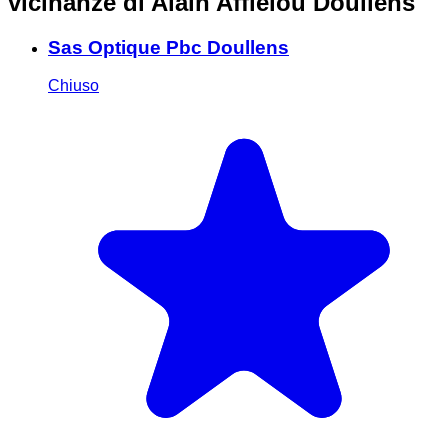
vicinanze
di Alain Afflelou Doullens
Sas Optique Pbc Doullens
Chiuso