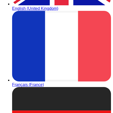
English (United Kingdom)
Français (France)