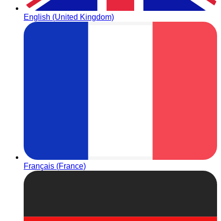
English (United Kingdom)
Français (France)